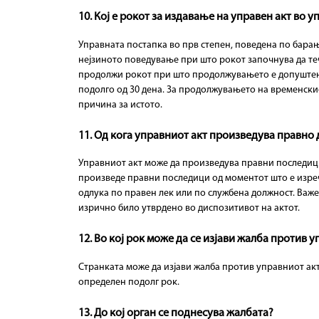
10. Кој е рокот за издавање на управен акт во 
Управната постапка во прв степен, поведена по барање
нејзиното поведување при што рокот започнува да теч
продолжи рокот при што продолжувањето е допуштено 
подолго од 30 дена. За продолжувањето на временскио
причина за истото.
11. Од кога управниот акт произведува правно 
Управниот акт може да произведува правни последици 
произведе правни последици од моментот што е изреч
одлука по правен лек или по службена должност. Важ
изрично било утврдено во диспозитивот на актот.
12. Во кој рок може да се изјави жалба против у
Странката може да изјави жалба против управниот акт 
определен подолг рок.
13. До кој орган се поднесува жалбата?