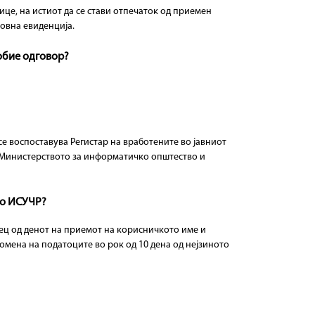
ице, на истиот да се стави отпечаток од приемен
овна евиденција.
добие одговор?
се воспоставува Регистар на вработените во јавниот
и Министерството за информатичко општество и
во ИСУЧР?
сец од денот на приемот на корисничкото име и
омена на податоците во рок од 10 дена од нејзиното