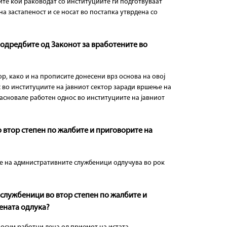
те кои раководат со институциите ги подготвуваат
а застапеност и се носат во постапка утврдена со
 одредбите од Законот за вработените во
р, како и на прописите донесени врз основа на овој
с во институциите на јавниот сектор заради вршење на
засновале работен однос во институциите на јавниот
 втор степен по жалбите и приговорите на
е на адмнистративните службеници одлучува во рок
 службеници во втор степен по жалбите и
ената одлука?