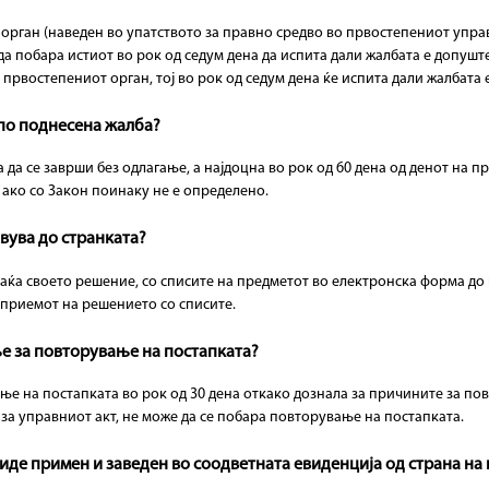
рган (наведен во упатството за правно средво во првостепениот управе
да побара истиот во рок од седум дена да испита дали жалбата е допушт
првостепениот орган, тој во рок од седум дена ќе испита дали жалбата 
 по поднесена жалба?
да се заврши без одлагање, а најдоцна во рок од 60 дена од денот на п
 ако со Закон поинаку не е определено.
авува до странката?
раќа своето решение, со списите на предметот во електронска форма до
а приемот на решението со списите.
ње за повторување на постапката?
ње на постапката во рок од 30 дена откако дознала за причините за по
 за управниот акт, не може да се побара повторување на постапката.
биде примен и заведен во соодветната евиденција од страна на 