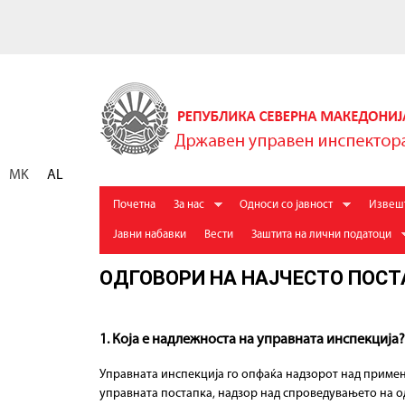
Д
р
ж
MK
AL
а
M
Почетна
За нас
Односи со јавност
Извеш
в
a
Jавни набавки
Вести
Заштита на лични податоци
е
i
ОДГОВОРИ НА НАЈЧЕСТО ПОС
n
н
m
У
e
п
1. Која е надлежноста на управната инспекција?
n
р
u
Управната инспекција го опфаќа надзорот над примен
управната постапка, надзор над спроведувањето на од
а