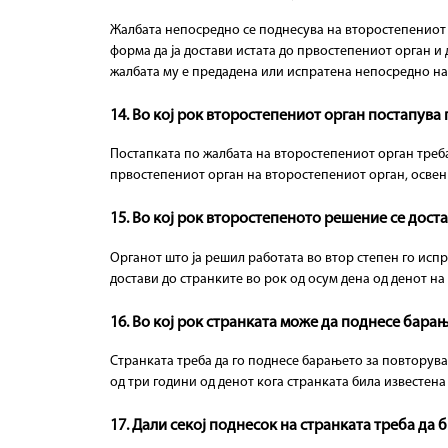
Жалбата непосредно се поднесува на второстепениот о
форма да ја достави истата до првостепениот орган и 
жалбата му е предадена или испратена непосредно на 
14. Во кој рок второстепениот орган постапува
Постапката по жалбата на второстепениот орган треба 
првостепениот орган на второстепениот орган, освен
15. Во кој рок второстепеното решение се дост
Органот што ја решил работата во втор степен го исп
достави до странките во рок од осум дена од денот н
16. Во кој рок странката може да поднесе бара
Странката треба да го поднесе барањето за повторува
од три години од денот кога странката била известена
17. Дали секој поднесок на странката треба да 