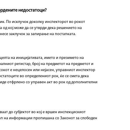
тврдените недостатоци?
ик. По исклучок доколку инспекторот во рокот
а од кој може да се утврди дека решението на
несе заклучок за запирање на постапката.
 целта на иницијативата, името и презимето на
алниот регистар, број на предметот на предметот и
есокот е нецелосен или нејасен, управниот инспектор
статоците во определениот рок, ќе се смета дека
биде отфрлено со управен акт во рок од дополнителни
ваат до субјектот во кој е вршен инспекцискиот
стап на информации пропишана со Законот за слободен