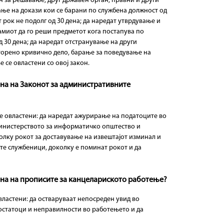
н за решавање, друг државен орган, правни и други
вање на докази кои се барани по службена должност од
 рок не подолг од 30 дена; да наредат утврдување и
амиот да го реши предметот кога постапува по
 30 дена; да наредат отстранување на други
сторено кривично дело, барање за поведување на
се овластени со овој закон.
ена на Законот за административните
е овластени: да наредат ажурирање на податоците во
Министерството за информатичко општество и
колку рокот за доставување на извештајот изминал и
те службеници, доколку е поминат рокот и да
ена на прописите за канцелариското работење?
ластени: да остваруваат непосреден увид во
остатоци и неправилности во работењето и да