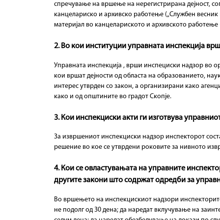
спречување на вршење на нерегистрирана дејност, сог
в
канцелариско и архивско работење („Службен весник н
материјал во канцелариското и архивското работење (
е
н
2. Во кои институции управната инспекција вр
И
Управната инспекција , врши инспециски надзор во ор
кои вршат дејности од областа на образованието, наука
н
интерес утврден со закон, а организирани како агенц
с
како и од општините во градот Скопје.
п
3. Кои инспекциски акти ги изготвува управни
е
За извршениот инспекциски надзор инспекторот состав
к
решение во кое се утврдени роковите за нивното из
т
4. Кои се овластувањата на управните инспект
о
другите закони што содржат одредби за управ
р
Во вршењето на инспекцискиот надзори инспекторите 
а
не подолг од 30 дена; да наредат вклучување на заин