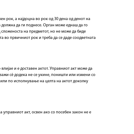
н рок, а најдоцна во рок од 30 дена од денот на
 должна да ги поднесе. Орган може еднаш да го
 сложеноста на предметот, но не може да биде
а во првичниот рок и треба да се даде соодветната
влијае и е доставен актот. Управниот акт може да
ажи сè додека не се укине, поништи или измени со
 или по исполнување на целта на актот доколку
 управниот акт, освен ако со посебен закон не е