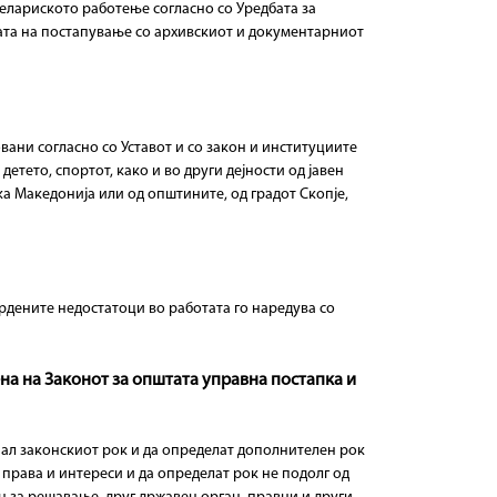
целариското работење согласно со Уредбата за
ката на постапување со архивскиот и документарниот
вани согласно со Уставот и со закон и институциите
детето, спортот, како и во други дејности од јавен
ка Македонија или од општините, од градот Скопје,
рдените недостатоци во работата го наредува со
на на Законот за општата управна постапка и
ал законскиот рок и да определат дополнителен рок
 права и интереси и да определат рок не подолг од