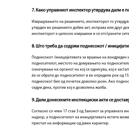
7. Како управниот инспектор утврдува дали е 
Извршувањето на решението, инспекторот го утврдува
утврден во решението добие акт, исправа или друг док
инспекторот е целосно извршени и се отстранети сит
8. Што треба да содржи поднесокот / иницијат
Поднесокот /иницијативата за вршење на вондреден ин
подносителот, местото на домувањето на подноситело
означување на органот на кој се однесува, кој е зас
ќе се обрати до подносителот и ќе определи рок од 1
поднесокот бил од почеток доволно јасен. Ако подно
седум дена, против кој е дозволена жалба.
9. Дали донесените инспекциски акти се доста
Согласно со член 17 став 3 од Законот за управната и
надзор, а подносителот на иницијативата истите мож
пристап на информации од јавен карактер.