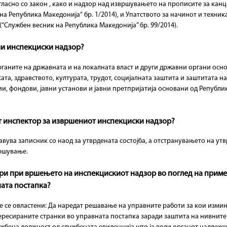
m
ласно со закон , како и надзор над извршувањето на прописите за кан
а Република Македонија“ бр. 1/2014), и Упатството за начинот и техни
“Службен весник на Република Македонија” бр. 99/2014).
ши инспекциски надзор?
ганите на државната и на локалната власт и други државни органи осно
та, здравството, културата, трудот, социјалната заштита и заштитата на 
ии, фондови, јавни установи и јавни претпријатија основани од Републи
от инспектор за извршениот инспекциски надзор?
ува записник со наод за утврдената состојба, а отстранувањето на утв
вршување.
ори при вршењето на инспекцискиот надзор во поглед на приме
ната постапка?
се овластени: Да наредат решавање на управните работи за кои измин
тересираните странки во управната постапка заради заштита на нивните