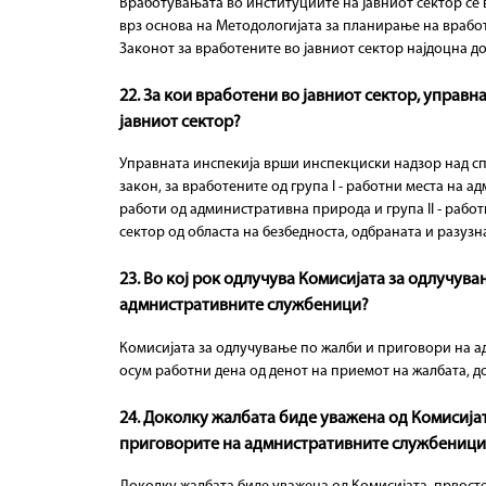
Вработувањата во институциите на јавниот сектор се
врз основа на Методологијата за планирање на вработ
Законот за вработените во јавниот сектор најдоцна до 
22. За кои вработени во јавниот сектор, упра
јавниот сектор?
Управната инспекија врши инспекциски надзор над спр
закон, за вработените од групa I - работни места на
работи од административна природа и групa II - рабо
сектор од областа на безбедноста, одбраната и разу
23. Во кој рок одлучува Комисијата за одлучу
адмнистративните службеници?
Комисијата за одлучување по жалби и приговори на 
осум работни дена од денот на приемот на жалбата, д
24. Доколку жалбата биде уважена од Комисија
приговорите на адмнистративните службеници, 