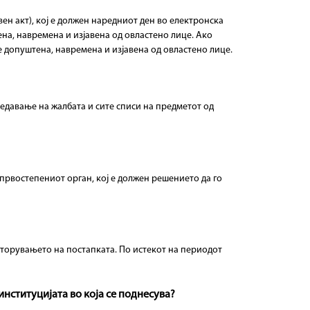
н акт), кој е должен наредниот ден во електронска
ена, навремена и изјавена од овластено лице. Ако
е допуштена, навремена и изјавена од овластено лице.
редавање на жалбата и сите списи на предметот од
 првостепениот орган, кој е должен решението да го
вторувањето на постапката. По истекот на периодот
институцијата во која се поднесува?