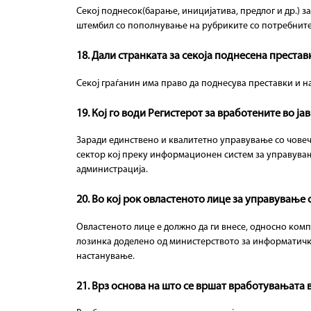
Секој поднесок(барање, иницијатива, предлог и др.) 
штембил со пополнување на рубриките со потребните 
18. Дали странката за секоја поднесена преста
Секој граѓанин има право да поднесува преставки и на
19. Кој го води Регистерот за вработените во ја
Заради единствено и квалитетно управување со човечк
сектор кој преку информационен систем за управувањ
администрација.
20. Во кој рок овластеното лице за управување
Овластеното лице е должно да ги внесе, односно комп
лозинка доделено од министерството за информатичко 
настанување.
21. Врз основа на што се вршат вработувањата 