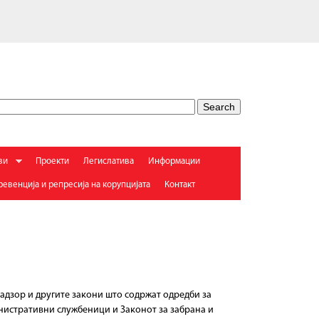
ви
Проекти
Легислатива
Информации
евенција и репресија на корупцијата
Контакт
адзор и другите закони што содржат одредби за
инистративни службеници и Законот за забрана и