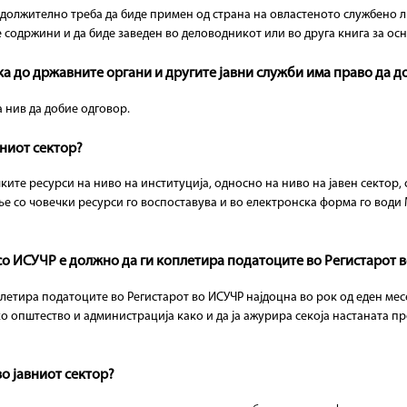
задолжително треба да биде примен од страна на овластеното службено л
содржини и да биде заведен во деловодникот или во друга книга за осн
вка до државните органи и другите јавни служби има право да 
 нив да добие одговор.
вниот сектор?
ите ресурси на ниво на институција, односно на ниво на јавен сектор, 
е со човечки ресурси го воспоставува и во електронска форма го вод
 со ИСУЧР е должно да ги коплетира податоците во Регистарот 
летира податоците во Регистарот во ИСУЧР најдоцна во рок од еден ме
општество и администрација како и да ја ажурира секоја настаната пр
во јавниот сектор?