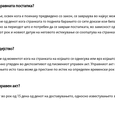
управната постапка?
, освен кога е поинаку предвидено со закон, се завршува во најкус може
е од денот кога странката го поднела барањето со сите докази кои била
за периодот што е потребен да се заврши постапката, во зависност од
т рок и новиот датум на неговото истекување се соопштува на странкат
дејство?
од моментот кога на странката на којашто се однесува или врз којашто 
но утврден во диспозитивот од писмениот управен акт. Управниот акт в
ењето исто така може да престане по истек на определен временски рок
правен акт?
во рок од 15 дена од денот на доставувањето, односно известувањето за