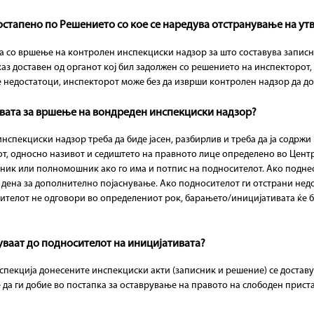
постапено по Решението со кое се наредува отстранување на у
 со вршење на контролен инспекциски надзор за што составува записн
аз доставен од органот кој бил задолжен со решението на инспекторот, 
е недостатоци, инспекторот може без да изврши контролен надзор да до
ивата за вршење на вондреден инспекциски надзор?
спекциски надзор треба да биде јасен, разбирлив и треба да ја содржи
т, односно називот и седиштето на правното лице определено во Центр
тапник или полномошник ако го има и потпис на подносителот. Ако подн
5 дена за дополнително појаснување. Ако подносителот ги отстрани недо
сителот не одговори во определениот рок, барањето/иницијативата ќе 
вуваат до подносителот на иницијативата?
нспекција донесените инспекциски акти (записник и решение) се доставу
е да ги добие во постапка за оставрување на правото на слободен при