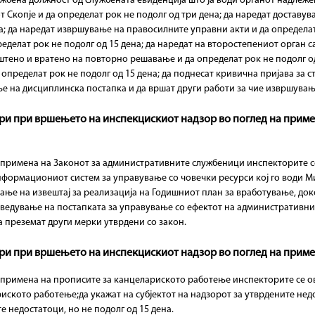
ужбена должност од службената евиденција што ја води органот надлеже
т Скопје и да определат рок не подолг од три дена; да наредат доставу
на; да наредат извршување на правосилните управни акти и да определат
еделат рок не подолг од 15 дена; да наредат на второстепениот орган с
тено и вратено на повторно решавање и да определат рок не подолг од
определат рок не подолг од 15 дена; да поднесат кривична пријава за 
 на дисциплинска постапка и да вршат други работи за чие извршување 
ори при вршењето на инспекцискиот надзор во поглед на прим
 примена на Законот за административните службеници инспекторите с
информациониот систем за управување со човечки ресурси кој го води 
ување на извештај за реализација на Годишниот план за вработување, до
роведување на постапката за управување со ефектот на административни
а преземат други мерки утврдени со закон.
ори при вршењето на инспекцискиот надзор во поглед на прим
примена на прописите за канцелариското работење инспекторите се ов
ското работење;да укажат на субјектот на надзорот за утврдените нед
 недостатоци, но не подолг од 15 дена.