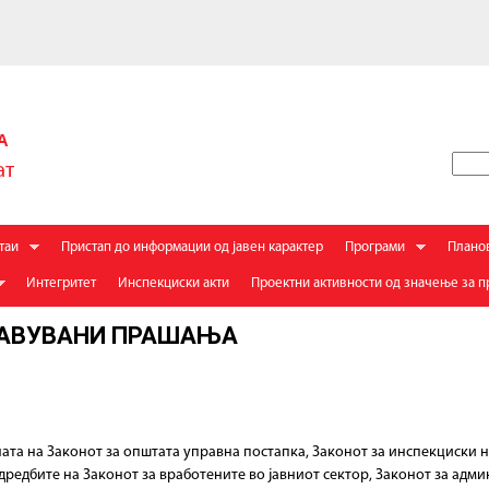
Skip
to
main
content
S
S
e
a
e
r
таи
Пристап до информации од јавен карактер
Програми
Плано
a
c
h
Интегритет
Инспекциски акти
Проектни активности од значење за пр
r
c
ТАВУВАНИ ПРАШАЊА
h
f
o
ата на Законот за општата управна постапка, Законот за инспекциски н
r
редбите на Законот за вработените во јавниот сектор, Законот за адм