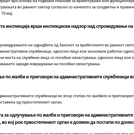
 вршат врз основа на годишни планови за вработување кои функционери
увањата во јавниот сектор согласно со начелото за соодветна и правичн
10 мај.
вната инспекција врши инспекциски надзор над спроведување на
оведувањето на одредбите од Законот за вработените во јавниот секто
 административни службеници, односно лица кои засновале работен одно
тни места на службени лица со посебни овластувања, односно лица кои 
знавањето заради извршување на посебни овластувања.
вање по жалби и приговори на административните службеници во
административните службеници во втор степен по жалбите и приговорит
оставена од првостепениот орган.
та за одлучување по жалби и приговори на административните
во кој рок првостепениот орган е должен да постапи по донес