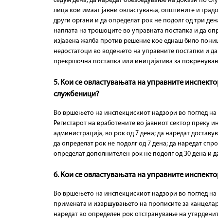
седум дена; да наредат обезбедување на докази по сл
т
лица кои имаат јавни овластувања, општините и градо
други органи и да определат рок не подолг од три де
наплата на трошоците во управната постапка и да опр
изјавена жалба против решение кое еднаш било пониш
недостатоци во водењето на управните постапки и да 
прекршочна постапка или иницијатива за покренување
5. Кои се овластувањата на управните инспект
службеници?
Во вршењето на инспекцискиот надзори во поглед на
Регистарот на вработените во јавниот сектор преку 
администрација, во рок од 7 дена; да наредат достав
да определат рок не подолг од 7 дена; да наредат сп
определат дополнителен рок не подолг од 30 дена и д
6. Кои се овластувањата на управните инспект
Во вршењето на инспекцискиот надзори во поглед на 
примената и извршувањето на прописите за канцелари
наредат во определен рок отстранување на утврдените