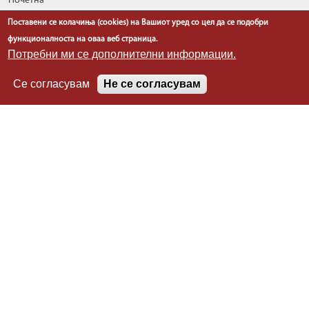
Почетна
За нас
Поставени се колачиња (cookies) на Вашиот уред со цел да се подобри
Односи со јавност
функционалноста на оваа веб страница.
Извештаи
Потребни ми се дополнителни информации.
Програми
Се согласувам
Не се согласувам
Планови
Проекти
Легислатива
Информации
Линкови
Контакт
Политика за приватност
Политика за колачиња
РЕПУБЛИКА СЕВЕРНА МАКЕДОНИЈА
Државен управен инспекторат