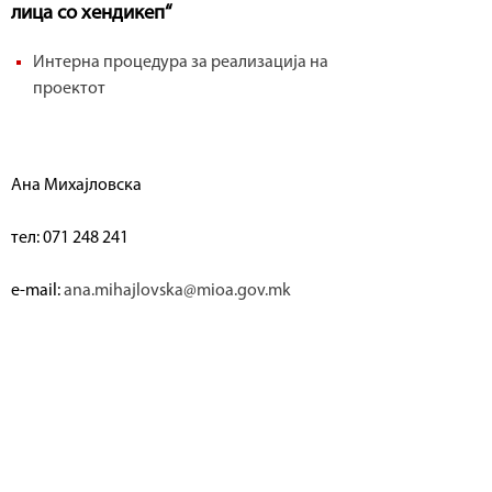
р
лица со хендикеп“
f
а
Интерна процедура за реализација на
o
в
проектот
r
е
m
н
Ана Михајловска
И
н
тел: 071 248 241
с
e-mail:
ana.mihajlovska@mioa.gov.mk
п
е
к
т
о
р