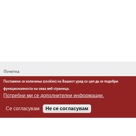
Почетна
За нас
Поставени се колачиња (cookies) на Вашиот уред со цел да се подобри
Односи со јавност
функционалноста на оваа веб страница.
Извештаи
Потребни ми се дополнителни информации.
Програми
Се согласувам
Не се согласувам
Планови
Проекти
Легислатива
Информации