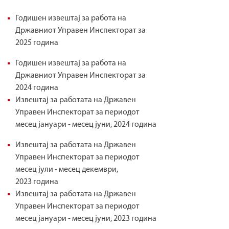
р
f
Годишен извештај за работа на
а
Државниот Управен Инспекторат за
o
в
2025 година
r
е
Годишен извештај за работа на
m
н
Државниот Управен Инспекторат за
2024 година
И
Извештај за работата на Државен
н
Управен Инспекторат за периодот
с
месец јануари - месец јуни, 2024 година
п
Извештај за работата на Државен
е
Управен Инспекторат за периодот
месец јули - месец декември,
к
2023 година
т
Извештај за работата на Државен
Управен Инспекторат за периодот
о
месец јануари - месец јуни, 2023 година
р