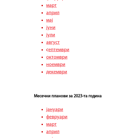
т
март
април
мај
јуни
јули
август
с
ептември
октомври
ноември
декември
Месечни планови за 2023-та година
јануари
февруари
март
април