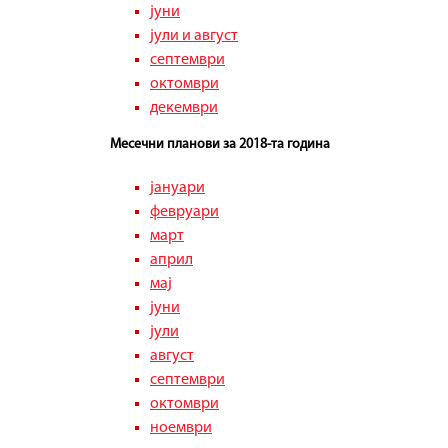
јуни
јули и август
септември
октомври
декември
Месечни планови за 2018-та година
јануари
февруари
март
април
мај
јуни
јули
август
септември
октомври
ноември