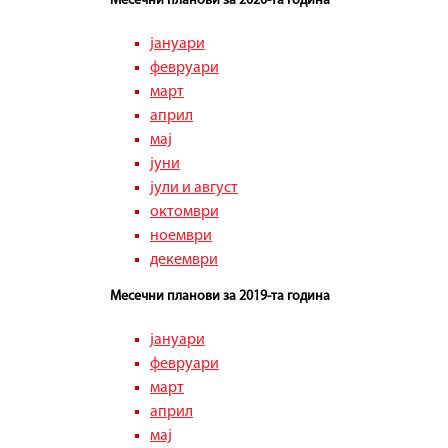
Месечни планови за 2020-та година
јануари
февруари
март
април
мај
јуни
јули и август
октомври
ноември
декември
Месечни планови за 2019-та година
јануари
февруари
март
април
мај