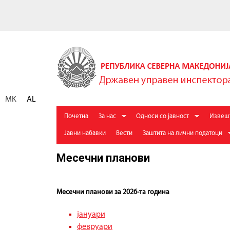
Д
р
ж
MK
AL
а
M
Почетна
За нас
Односи со јавност
Извеш
в
a
Jавни набавки
Вести
Заштита на лични податоци
е
i
Месечни планови
n
н
m
У
e
Месечни планови за 2026-та година
п
n
р
u
јануари
а
февруари