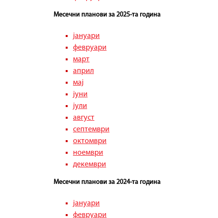
в
Месечни планови за 2025-та година
е
јануари
н
февруари
март
И
април
н
мај
с
јуни
јули
п
август
е
септември
октомври
к
ноември
т
декември
о
Месечни планови за 2024-та година
р
јануари
а
февруари