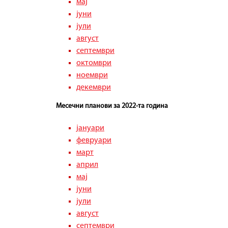
мај
јуни
јули
август
септември
октомври
ноември
декември
Месечни планови за 2022-та година
јануари
февруари
март
април
мај
јуни
јули
август
септември