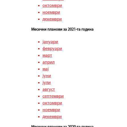
октомври
ноември
декември
Месечни планови за 2021-та година
јануари
февруари
март
април
мај
јуни
јули
август
септември
октомври
ноември
декември