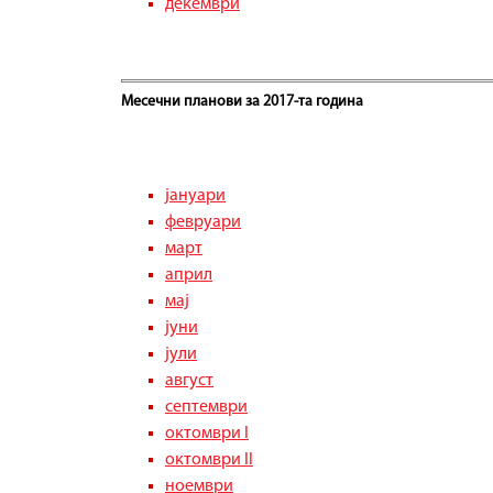
декември
Месечни планови за 2017-та година
јануари
февруари
март
април
мај
јуни
јули
август
септември
октомври I
октомври II
ноември