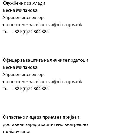
р
Службеник за млади
f
Весна Миланова
а
Управен инспектор
o
в
е-пошта:
vesna.milanova@mioa.gov.mk
r
Тел: +389 (0)72 304 384
е
m
н
И
Офицер за заштита на личните податоци
н
Весна Миланова
с
Управен инспектор
п
е-пошта:
vesna.milanova@mioa.gov.mk
Тел: +389 (0)72 304 384
е
к
т
Овластено лице за прием на пријави
о
доставени заради заштитено внатрешно
р
пријавување