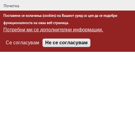
Почетна
За нас
Поставени се колачиња (cookies) на Вашиот уред со цел да се подобри
Односи со јавност
функционалноста на оваа веб страница.
Извештаи
Потребни ми се дополнителни информации.
Програми
Се согласувам
Не се согласувам
Планови
Проекти
Легислатива
Информации
Линкови
Контакт
Политика за приватност
Политика за колачиња
РЕПУБЛИКА СЕВЕРНА МАКЕДОНИЈА