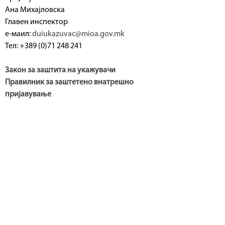
Ана Михајловска
а
Главен инспектор
т
е-маил:
duiukazuvac@mioa.gov.mk
Тел: +389 (0)71 248 241
Закон за заштита на укажувачи
Правилник за заштетено внатрешно
пријавување