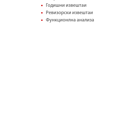
Годишни извештаи
в
Ревизорски извештаи
е
Функционлна анализа
н
И
н
с
п
е
к
т
о
р
а