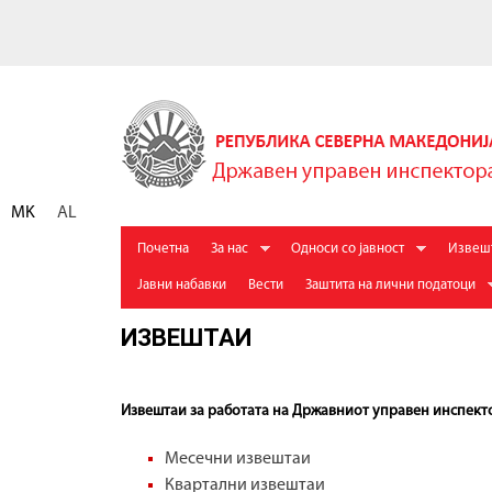
Д
р
ж
MK
AL
а
M
Почетна
За нас
Односи со јавност
Извеш
в
a
Jавни набавки
Вести
Заштита на лични податоци
е
i
ИЗВЕШТАИ
n
н
m
У
e
Извештаи за работата на Државниот управен инспект
п
n
р
u
Месечни извештаи
а
Квартални извештаи