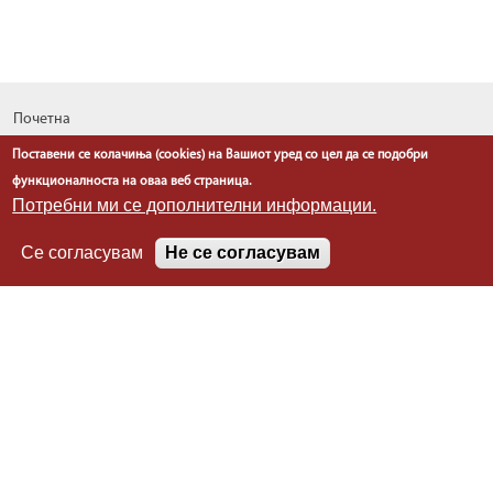
Почетна
За нас
Поставени се колачиња (cookies) на Вашиот уред со цел да се подобри
Односи со јавност
функционалноста на оваа веб страница.
Извештаи
Потребни ми се дополнителни информации.
Програми
Се согласувам
Не се согласувам
Планови
Проекти
Легислатива
Информации
Линкови
Контакт
Политика за приватност
Политика за колачиња