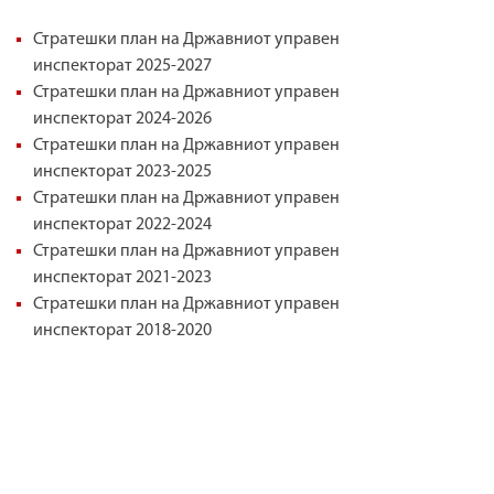
р
f
Стратешки план на Државниот управен
а
инспекторат 2025-2027
o
в
Стратешки план на Државниот управен
r
инспекторат 2024-2026
е
Стратешки план на Државниот управен
m
н
инспекторат 2023-2025
И
Стратешки план на Државниот управен
инспекторат 2022-2024
н
Стратешки план на Државниот управен
с
инспекторат 2021-2023
п
Стратешки план на Државниот управен
инспекторат 2018-2020
е
к
т
о
р